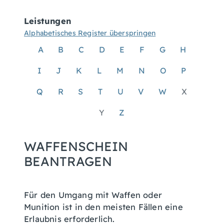
Leistungen
Alphabetisches Register überspringen
A
B
C
D
E
F
G
H
I
J
K
L
M
N
O
P
Q
R
S
T
U
V
W
X
Y
Z
WAFFENSCHEIN
BEANTRAGEN
Für den Umgang mit Waffen oder
Munition ist in den meisten Fällen eine
Erlaubnis erforderlich.