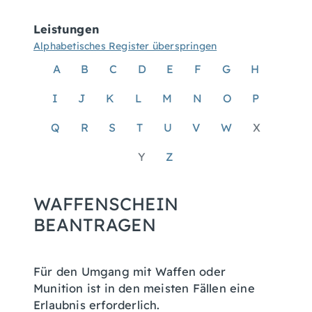
Leistungen
Alphabetisches Register überspringen
A
B
C
D
E
F
G
H
I
J
K
L
M
N
O
P
Q
R
S
T
U
V
W
X
Y
Z
WAFFENSCHEIN
BEANTRAGEN
Für den Umgang mit Waffen oder
Munition ist in den meisten Fällen eine
Erlaubnis erforderlich.