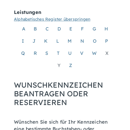
Leistungen
Alphabetisches Register überspringen
A
B
C
D
E
F
G
H
I
J
K
L
M
N
O
P
Q
R
S
T
U
V
W
X
Y
Z
WUNSCHKENNZEICHEN
BEANTRAGEN ODER
RESERVIEREN
Wünschen Sie sich für Ihr Kennzeichen
eine bestimmte Buchstaben- oder