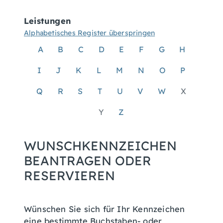
Leistungen
Alphabetisches Register überspringen
A
B
C
D
E
F
G
H
I
J
K
L
M
N
O
P
Q
R
S
T
U
V
W
X
Y
Z
WUNSCHKENNZEICHEN
BEANTRAGEN ODER
RESERVIEREN
Wünschen Sie sich für Ihr Kennzeichen
eine bestimmte Buchstaben- oder