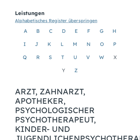
Leistungen
Alphabetisches Register überspringen
A
B
C
D
E
F
G
H
I
J
K
L
M
N
O
P
Q
R
S
T
U
V
W
X
Y
Z
ARZT, ZAHNARZT,
APOTHEKER,
PSYCHOLOGISCHER
PSYCHOTHERAPEUT,
KINDER- UND
JUGENDLICHENPSYCHOTHERA