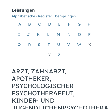
Leistungen
Alphabetisches Register überspringen
A
B
C
D
E
F
G
H
I
J
K
L
M
N
O
P
Q
R
S
T
U
V
W
X
Y
Z
ARZT, ZAHNARZT,
APOTHEKER,
PSYCHOLOGISCHER
PSYCHOTHERAPEUT,
KINDER- UND
JUGENDLICHENPSYCHOTHERA