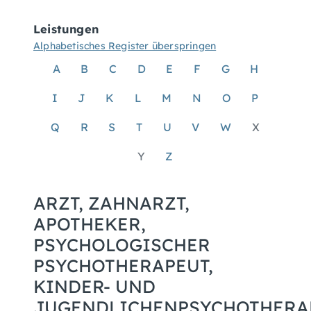
Leistungen
Alphabetisches Register überspringen
A
B
C
D
E
F
G
H
I
J
K
L
M
N
O
P
Q
R
S
T
U
V
W
X
Y
Z
ARZT, ZAHNARZT,
APOTHEKER,
PSYCHOLOGISCHER
PSYCHOTHERAPEUT,
KINDER- UND
JUGENDLICHENPSYCHOTHERA