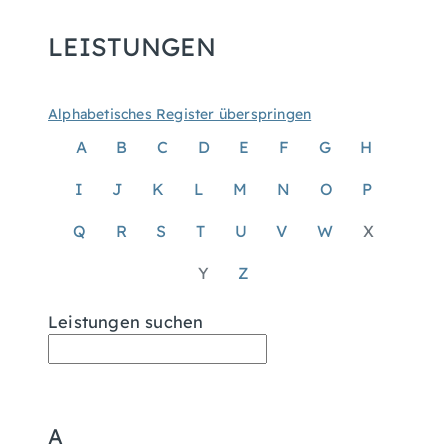
LEISTUNGEN
Alphabetisches Register überspringen
A
B
C
D
E
F
G
H
I
J
K
L
M
N
O
P
Q
R
S
T
U
V
W
X
Y
Z
Leistungen suchen
A