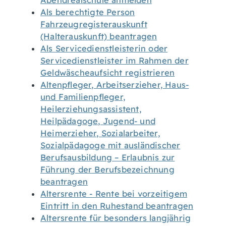
Abendrealschule anmelden
Als berechtigte Person
Fahrzeugregisterauskunft
(Halterauskunft) beantragen
Als Servicedienstleisterin oder
Servicedienstleister im Rahmen der
Geldwäscheaufsicht registrieren
Altenpfleger, Arbeitserzieher, Haus-
und Familienpfleger,
Heilerziehungsassistent,
Heilpädagoge, Jugend- und
Heimerzieher, Sozialarbeiter,
Sozialpädagoge mit ausländischer
Berufsausbildung – Erlaubnis zur
Führung der Berufsbezeichnung
beantragen
Altersrente - Rente bei vorzeitigem
Eintritt in den Ruhestand beantragen
Altersrente für besonders langjährig