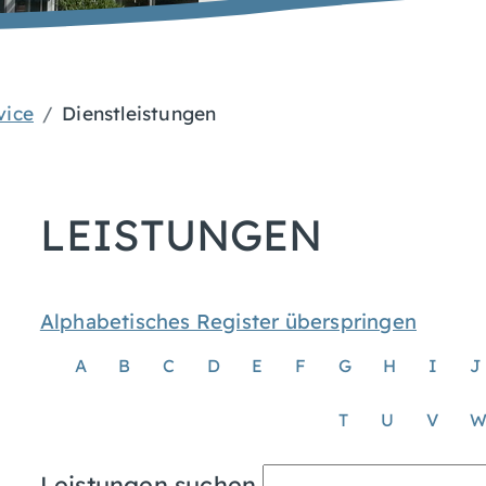
vice
Dienstleistungen
LEISTUNGEN
Alphabetisches Register überspringen
A
B
C
D
E
F
G
H
I
J
T
U
V
Leistungen suchen