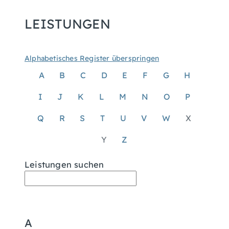
LEISTUNGEN
Alphabetisches Register überspringen
A
B
C
D
E
F
G
H
I
J
K
L
M
N
O
P
Q
R
S
T
U
V
W
X
Y
Z
Leistungen suchen
A