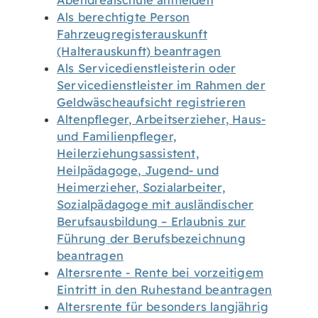
Abendrealschule anmelden
Als berechtigte Person
Fahrzeugregisterauskunft
(Halterauskunft) beantragen
Als Servicedienstleisterin oder
Servicedienstleister im Rahmen der
Geldwäscheaufsicht registrieren
Altenpfleger, Arbeitserzieher, Haus-
und Familienpfleger,
Heilerziehungsassistent,
Heilpädagoge, Jugend- und
Heimerzieher, Sozialarbeiter,
Sozialpädagoge mit ausländischer
Berufsausbildung – Erlaubnis zur
Führung der Berufsbezeichnung
beantragen
Altersrente - Rente bei vorzeitigem
Eintritt in den Ruhestand beantragen
Altersrente für besonders langjährig