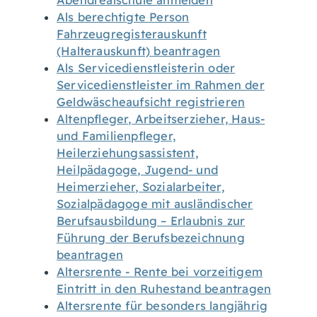
Abendrealschule anmelden
Als berechtigte Person
Fahrzeugregisterauskunft
(Halterauskunft) beantragen
Als Servicedienstleisterin oder
Servicedienstleister im Rahmen der
Geldwäscheaufsicht registrieren
Altenpfleger, Arbeitserzieher, Haus-
und Familienpfleger,
Heilerziehungsassistent,
Heilpädagoge, Jugend- und
Heimerzieher, Sozialarbeiter,
Sozialpädagoge mit ausländischer
Berufsausbildung – Erlaubnis zur
Führung der Berufsbezeichnung
beantragen
Altersrente - Rente bei vorzeitigem
Eintritt in den Ruhestand beantragen
Altersrente für besonders langjährig