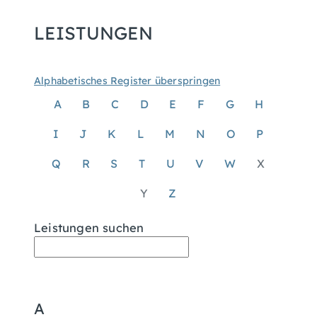
LEISTUNGEN
Alphabetisches Register überspringen
A
B
C
D
E
F
G
H
I
J
K
L
M
N
O
P
Q
R
S
T
U
V
W
X
Y
Z
Leistungen suchen
A