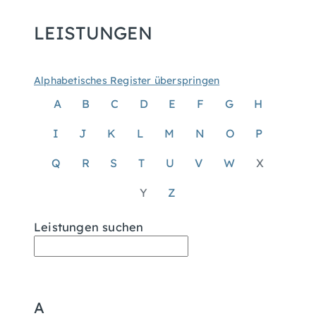
LEISTUNGEN
Alphabetisches Register überspringen
A
B
C
D
E
F
G
H
I
J
K
L
M
N
O
P
Q
R
S
T
U
V
W
X
Y
Z
Leistungen suchen
A