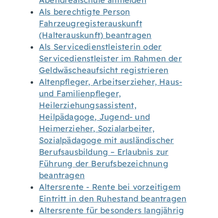
Abendrealschule anmelden
Als berechtigte Person
Fahrzeugregisterauskunft
(Halterauskunft) beantragen
Als Servicedienstleisterin oder
Servicedienstleister im Rahmen der
Geldwäscheaufsicht registrieren
Altenpfleger, Arbeitserzieher, Haus-
und Familienpfleger,
Heilerziehungsassistent,
Heilpädagoge, Jugend- und
Heimerzieher, Sozialarbeiter,
Sozialpädagoge mit ausländischer
Berufsausbildung – Erlaubnis zur
Führung der Berufsbezeichnung
beantragen
Altersrente - Rente bei vorzeitigem
Eintritt in den Ruhestand beantragen
Altersrente für besonders langjährig