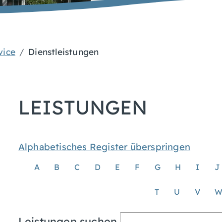
vice
Dienstleistungen
LEISTUNGEN
Alphabetisches Register überspringen
A
B
C
D
E
F
G
H
I
J
T
U
V
Leistungen suchen