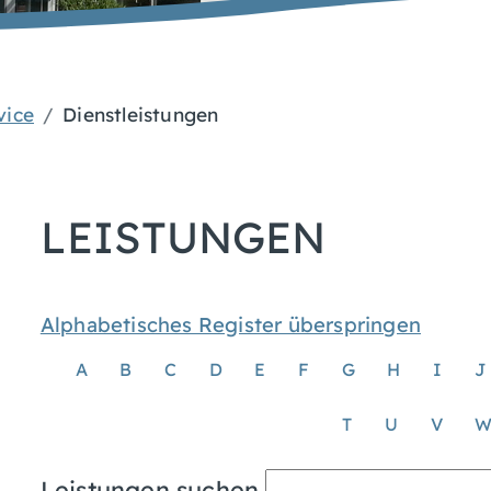
vice
Dienstleistungen
LEISTUNGEN
Alphabetisches Register überspringen
A
B
C
D
E
F
G
H
I
J
T
U
V
Leistungen suchen