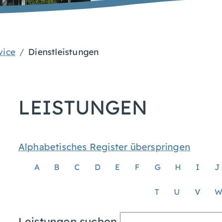
vice
Dienstleistungen
LEISTUNGEN
Alphabetisches Register überspringen
A
B
C
D
E
F
G
H
I
J
T
U
V
Leistungen suchen