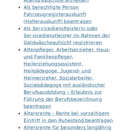
Abendrealschule anmelden
Als berechtigte Person
Fahrzeugregisterauskunft
(Halterauskunft) beantragen
Als Servicedienstleisterin oder
Servicedienstleister im Rahmen der
Geldwäscheaufsicht registrieren
Altenpfleger, Arbeitserzieher, Haus-
und Familienpfleger,
Heilerziehungsassistent,
Heilpädagoge, Jugend- und
Heimerzieher, Sozialarbeiter,
Sozialpädagoge mit ausländischer
Berufsausbildung – Erlaubnis zur
Führung der Berufsbezeichnung
beantragen
Altersrente - Rente bei vorzeitigem
Eintritt in den Ruhestand beantragen
Altersrente für besonders langjährig