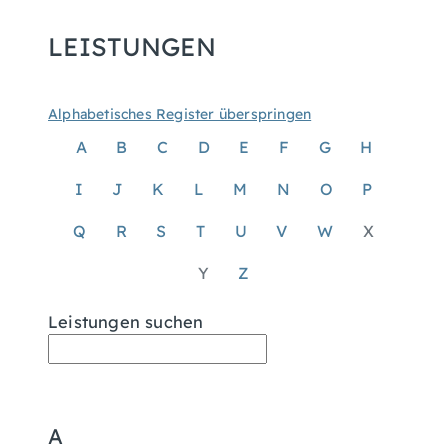
LEISTUNGEN
Alphabetisches Register überspringen
A
B
C
D
E
F
G
H
I
J
K
L
M
N
O
P
Q
R
S
T
U
V
W
X
Y
Z
Leistungen suchen
A