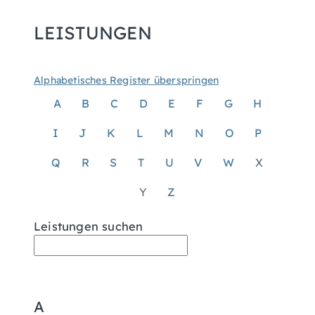
LEISTUNGEN
Alphabetisches Register überspringen
A
B
C
D
E
F
G
H
I
J
K
L
M
N
O
P
Q
R
S
T
U
V
W
X
Y
Z
Leistungen suchen
A