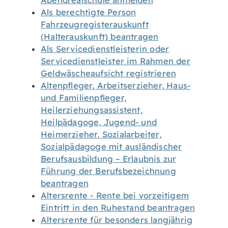
Abendrealschule anmelden
Als berechtigte Person
Fahrzeugregisterauskunft
(Halterauskunft) beantragen
Als Servicedienstleisterin oder
Servicedienstleister im Rahmen der
Geldwäscheaufsicht registrieren
Altenpfleger, Arbeitserzieher, Haus-
und Familienpfleger,
Heilerziehungsassistent,
Heilpädagoge, Jugend- und
Heimerzieher, Sozialarbeiter,
Sozialpädagoge mit ausländischer
Berufsausbildung – Erlaubnis zur
Führung der Berufsbezeichnung
beantragen
Altersrente - Rente bei vorzeitigem
Eintritt in den Ruhestand beantragen
Altersrente für besonders langjährig