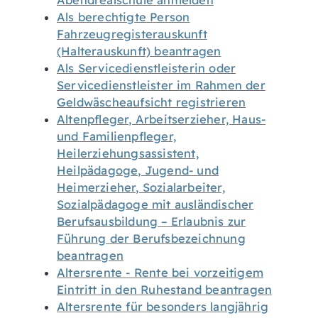
Abendrealschule anmelden
Als berechtigte Person
Fahrzeugregisterauskunft
(Halterauskunft) beantragen
Als Servicedienstleisterin oder
Servicedienstleister im Rahmen der
Geldwäscheaufsicht registrieren
Altenpfleger, Arbeitserzieher, Haus-
und Familienpfleger,
Heilerziehungsassistent,
Heilpädagoge, Jugend- und
Heimerzieher, Sozialarbeiter,
Sozialpädagoge mit ausländischer
Berufsausbildung – Erlaubnis zur
Führung der Berufsbezeichnung
beantragen
Altersrente - Rente bei vorzeitigem
Eintritt in den Ruhestand beantragen
Altersrente für besonders langjährig