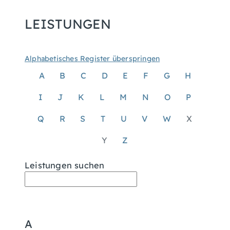
LEISTUNGEN
Alphabetisches Register überspringen
A
B
C
D
E
F
G
H
I
J
K
L
M
N
O
P
Q
R
S
T
U
V
W
X
Y
Z
Leistungen suchen
A