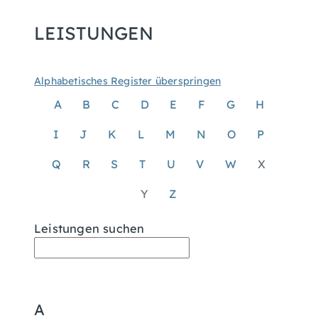
LEISTUNGEN
Alphabetisches Register überspringen
A
B
C
D
E
F
G
H
I
J
K
L
M
N
O
P
Q
R
S
T
U
V
W
X
Y
Z
Leistungen suchen
A