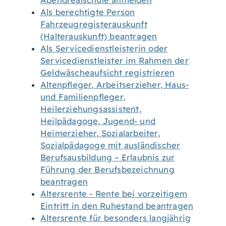
Abendrealschule anmelden
Als berechtigte Person
Fahrzeugregisterauskunft
(Halterauskunft) beantragen
Als Servicedienstleisterin oder
Servicedienstleister im Rahmen der
Geldwäscheaufsicht registrieren
Altenpfleger, Arbeitserzieher, Haus-
und Familienpfleger,
Heilerziehungsassistent,
Heilpädagoge, Jugend- und
Heimerzieher, Sozialarbeiter,
Sozialpädagoge mit ausländischer
Berufsausbildung – Erlaubnis zur
Führung der Berufsbezeichnung
beantragen
Altersrente - Rente bei vorzeitigem
Eintritt in den Ruhestand beantragen
Altersrente für besonders langjährig