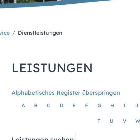
vice
Dienstleistungen
LEISTUNGEN
Alphabetisches Register überspringen
A
B
C
D
E
F
G
H
I
J
T
U
V
Leistungen suchen