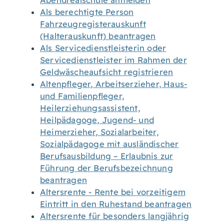
Abendrealschule anmelden
Als berechtigte Person
Fahrzeugregisterauskunft
(Halterauskunft) beantragen
Als Servicedienstleisterin oder
Servicedienstleister im Rahmen der
Geldwäscheaufsicht registrieren
Altenpfleger, Arbeitserzieher, Haus-
und Familienpfleger,
Heilerziehungsassistent,
Heilpädagoge, Jugend- und
Heimerzieher, Sozialarbeiter,
Sozialpädagoge mit ausländischer
Berufsausbildung – Erlaubnis zur
Führung der Berufsbezeichnung
beantragen
Altersrente - Rente bei vorzeitigem
Eintritt in den Ruhestand beantragen
Altersrente für besonders langjährig