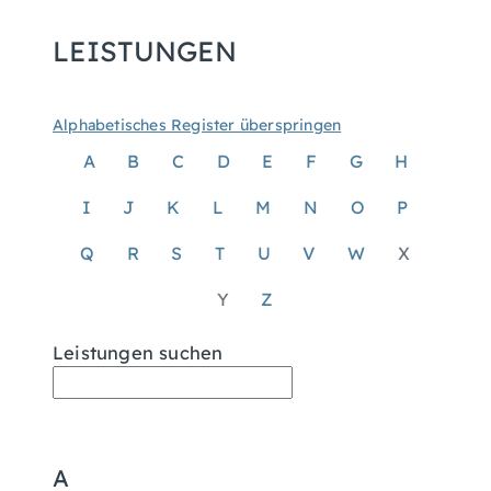
LEISTUNGEN
Alphabetisches Register überspringen
A
B
C
D
E
F
G
H
I
J
K
L
M
N
O
P
Q
R
S
T
U
V
W
X
Y
Z
Leistungen suchen
A