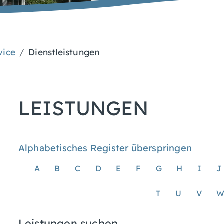
vice
Dienstleistungen
LEISTUNGEN
Alphabetisches Register überspringen
A
B
C
D
E
F
G
H
I
J
T
U
V
Leistungen suchen