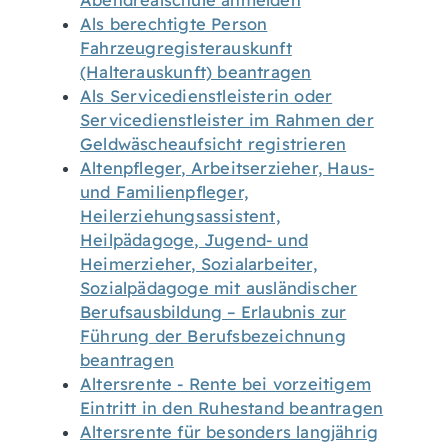
Abendrealschule anmelden
Als berechtigte Person
Fahrzeugregisterauskunft
(Halterauskunft) beantragen
Als Servicedienstleisterin oder
Servicedienstleister im Rahmen der
Geldwäscheaufsicht registrieren
Altenpfleger, Arbeitserzieher, Haus-
und Familienpfleger,
Heilerziehungsassistent,
Heilpädagoge, Jugend- und
Heimerzieher, Sozialarbeiter,
Sozialpädagoge mit ausländischer
Berufsausbildung – Erlaubnis zur
Führung der Berufsbezeichnung
beantragen
Altersrente - Rente bei vorzeitigem
Eintritt in den Ruhestand beantragen
Altersrente für besonders langjährig