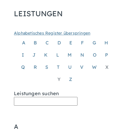
LEISTUNGEN
Alphabetisches Register überspringen
A
B
C
D
E
F
G
H
I
J
K
L
M
N
O
P
Q
R
S
T
U
V
W
X
Y
Z
Leistungen suchen
A