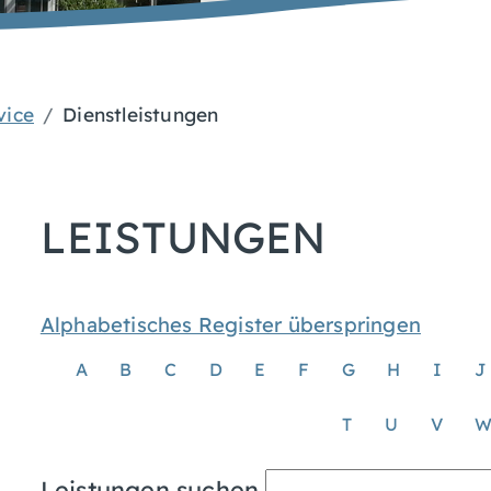
vice
Dienstleistungen
LEISTUNGEN
Alphabetisches Register überspringen
A
B
C
D
E
F
G
H
I
J
T
U
V
Leistungen suchen