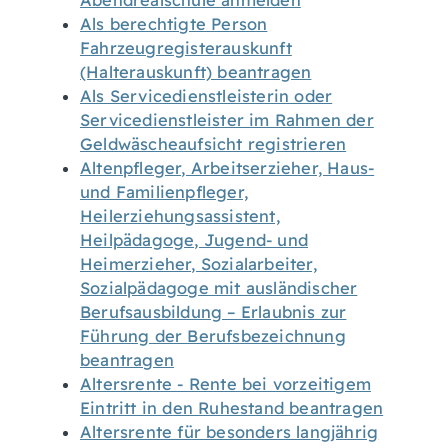
Abendrealschule anmelden
Als berechtigte Person
Fahrzeugregisterauskunft
(Halterauskunft) beantragen
Als Servicedienstleisterin oder
Servicedienstleister im Rahmen der
Geldwäscheaufsicht registrieren
Altenpfleger, Arbeitserzieher, Haus-
und Familienpfleger,
Heilerziehungsassistent,
Heilpädagoge, Jugend- und
Heimerzieher, Sozialarbeiter,
Sozialpädagoge mit ausländischer
Berufsausbildung – Erlaubnis zur
Führung der Berufsbezeichnung
beantragen
Altersrente - Rente bei vorzeitigem
Eintritt in den Ruhestand beantragen
Altersrente für besonders langjährig