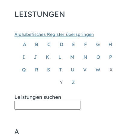
LEISTUNGEN
Alphabetisches Register überspringen
A
B
C
D
E
F
G
H
I
J
K
L
M
N
O
P
Q
R
S
T
U
V
W
X
Y
Z
Leistungen suchen
A