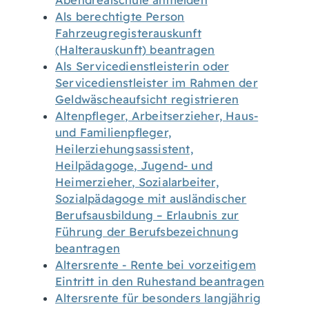
Abendrealschule anmelden
Als berechtigte Person
Fahrzeugregisterauskunft
(Halterauskunft) beantragen
Als Servicedienstleisterin oder
Servicedienstleister im Rahmen der
Geldwäscheaufsicht registrieren
Altenpfleger, Arbeitserzieher, Haus-
und Familienpfleger,
Heilerziehungsassistent,
Heilpädagoge, Jugend- und
Heimerzieher, Sozialarbeiter,
Sozialpädagoge mit ausländischer
Berufsausbildung – Erlaubnis zur
Führung der Berufsbezeichnung
beantragen
Altersrente - Rente bei vorzeitigem
Eintritt in den Ruhestand beantragen
Altersrente für besonders langjährig