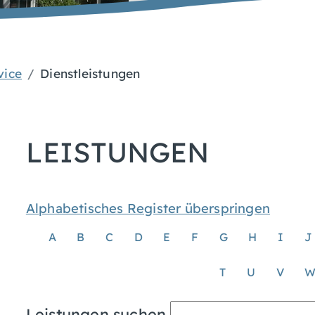
vice
Dienstleistungen
LEISTUNGEN
Alphabetisches Register überspringen
A
B
C
D
E
F
G
H
I
J
T
U
V
Leistungen suchen