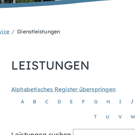
vice
Dienstleistungen
LEISTUNGEN
Alphabetisches Register überspringen
A
B
C
D
E
F
G
H
I
J
T
U
V
Leistungen suchen