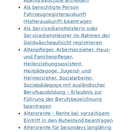
Abendrealschule anmelden
Als berechtigte Person
Fahrzeugregisterauskunft
(Halterauskunft) beantragen
Als Servicedienstleisterin oder
Servicedienstleister im Rahmen der
Geldwäscheaufsicht registrieren
Altenpfleger, Arbeitserzieher, Haus-
und Familienpfleger,
Heilerziehungsassistent,
Heilpädagoge, Jugend- und
Heimerzieher, Sozialarbeiter,
Sozialpädagoge mit ausländischer
Berufsausbildung – Erlaubnis zur
Führung der Berufsbezeichnung
beantragen
Altersrente - Rente bei vorzeitigem
Eintritt in den Ruhestand beantragen
Altersrente für besonders langjährig