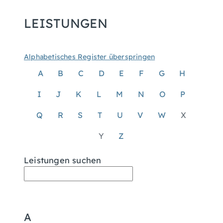
LEISTUNGEN
Alphabetisches Register überspringen
A
B
C
D
E
F
G
H
I
J
K
L
M
N
O
P
Q
R
S
T
U
V
W
X
Y
Z
Leistungen suchen
A