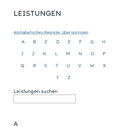
LEISTUNGEN
Alphabetisches Register überspringen
A
B
C
D
E
F
G
H
I
J
K
L
M
N
O
P
Q
R
S
T
U
V
W
X
Y
Z
Leistungen suchen
A