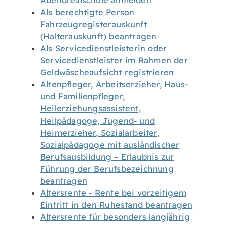
Abendrealschule anmelden
Als berechtigte Person
Fahrzeugregisterauskunft
(Halterauskunft) beantragen
Als Servicedienstleisterin oder
Servicedienstleister im Rahmen der
Geldwäscheaufsicht registrieren
Altenpfleger, Arbeitserzieher, Haus-
und Familienpfleger,
Heilerziehungsassistent,
Heilpädagoge, Jugend- und
Heimerzieher, Sozialarbeiter,
Sozialpädagoge mit ausländischer
Berufsausbildung – Erlaubnis zur
Führung der Berufsbezeichnung
beantragen
Altersrente - Rente bei vorzeitigem
Eintritt in den Ruhestand beantragen
Altersrente für besonders langjährig