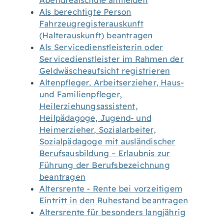
Abendrealschule anmelden
Als berechtigte Person
Fahrzeugregisterauskunft
(Halterauskunft) beantragen
Als Servicedienstleisterin oder
Servicedienstleister im Rahmen der
Geldwäscheaufsicht registrieren
Altenpfleger, Arbeitserzieher, Haus-
und Familienpfleger,
Heilerziehungsassistent,
Heilpädagoge, Jugend- und
Heimerzieher, Sozialarbeiter,
Sozialpädagoge mit ausländischer
Berufsausbildung – Erlaubnis zur
Führung der Berufsbezeichnung
beantragen
Altersrente - Rente bei vorzeitigem
Eintritt in den Ruhestand beantragen
Altersrente für besonders langjährig