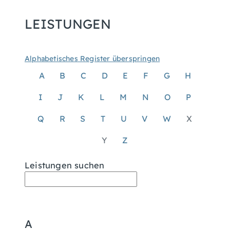
LEISTUNGEN
Alphabetisches Register überspringen
A
B
C
D
E
F
G
H
I
J
K
L
M
N
O
P
Q
R
S
T
U
V
W
X
Y
Z
Leistungen suchen
A