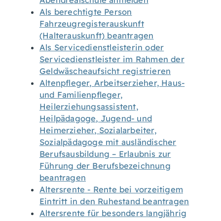
Abendrealschule anmelden
Als berechtigte Person
Fahrzeugregisterauskunft
(Halterauskunft) beantragen
Als Servicedienstleisterin oder
Servicedienstleister im Rahmen der
Geldwäscheaufsicht registrieren
Altenpfleger, Arbeitserzieher, Haus-
und Familienpfleger,
Heilerziehungsassistent,
Heilpädagoge, Jugend- und
Heimerzieher, Sozialarbeiter,
Sozialpädagoge mit ausländischer
Berufsausbildung – Erlaubnis zur
Führung der Berufsbezeichnung
beantragen
Altersrente - Rente bei vorzeitigem
Eintritt in den Ruhestand beantragen
Altersrente für besonders langjährig