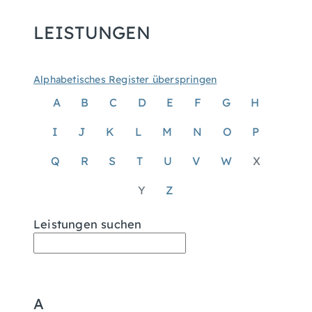
LEISTUNGEN
Alphabetisches Register überspringen
A
B
C
D
E
F
G
H
I
J
K
L
M
N
O
P
Q
R
S
T
U
V
W
X
Y
Z
Leistungen suchen
A