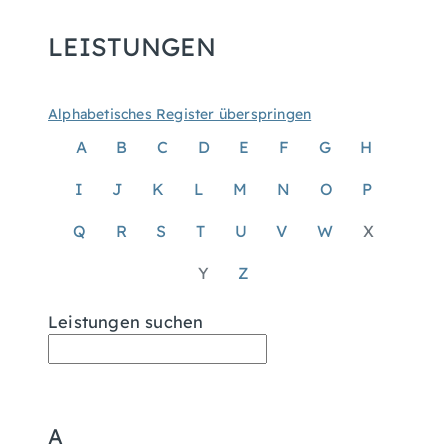
LEISTUNGEN
Alphabetisches Register überspringen
A
B
C
D
E
F
G
H
I
J
K
L
M
N
O
P
Q
R
S
T
U
V
W
X
Y
Z
Leistungen suchen
A