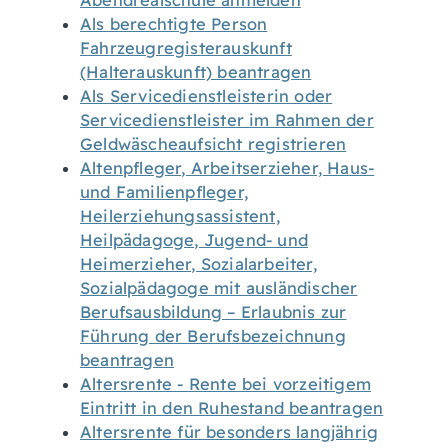
Abendrealschule anmelden
Als berechtigte Person
Fahrzeugregisterauskunft
(Halterauskunft) beantragen
Als Servicedienstleisterin oder
Servicedienstleister im Rahmen der
Geldwäscheaufsicht registrieren
Altenpfleger, Arbeitserzieher, Haus-
und Familienpfleger,
Heilerziehungsassistent,
Heilpädagoge, Jugend- und
Heimerzieher, Sozialarbeiter,
Sozialpädagoge mit ausländischer
Berufsausbildung – Erlaubnis zur
Führung der Berufsbezeichnung
beantragen
Altersrente - Rente bei vorzeitigem
Eintritt in den Ruhestand beantragen
Altersrente für besonders langjährig