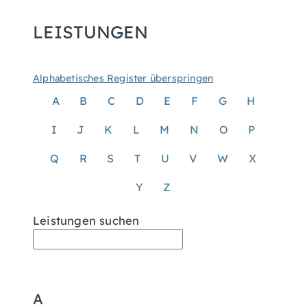
LEISTUNGEN
Alphabetisches Register überspringen
A
B
C
D
E
F
G
H
I
J
K
L
M
N
O
P
Q
R
S
T
U
V
W
X
Y
Z
Leistungen suchen
A