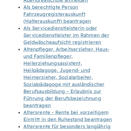
Abendrealschule anmelden
Als berechtigte Person
Fahrzeugregisterauskunft
(Halterauskunft) beantragen
Als Servicedienstleisterin oder
Servicedienstleister im Rahmen der
Geldwäscheaufsicht registrieren
Altenpfleger, Arbeitserzieher, Haus-
und Familienpfleger,
Heilerziehungsassistent,
Heilpädagoge, Jugend- und
Heimerzieher, Sozialarbeiter,
Sozialpädagoge mit ausländischer
Berufsausbildung – Erlaubnis zur
Führung der Berufsbezeichnung
beantragen
Altersrente - Rente bei vorzeitigem
Eintritt in den Ruhestand beantragen
Altersrente für besonders langjährig