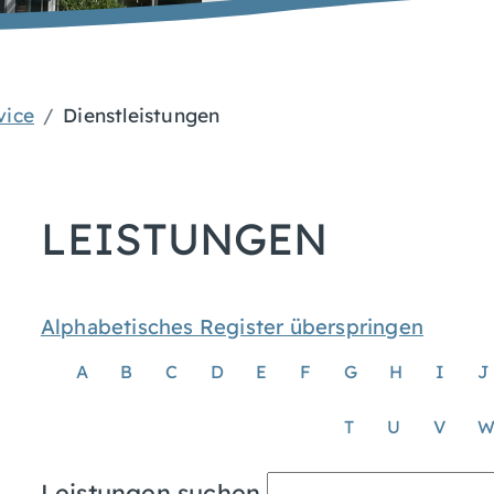
vice
Dienstleistungen
LEISTUNGEN
Alphabetisches Register überspringen
A
B
C
D
E
F
G
H
I
J
T
U
V
Leistungen suchen