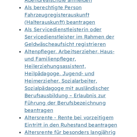
Abendrealschule anmelden
Als berechtigte Person
Fahrzeugregisterauskunft
(Halterauskunft) beantragen
Als Servicedienstleisterin oder
Servicedienstleister im Rahmen der
Geldwäscheaufsicht registrieren
Altenpfleger, Arbeitserzieher, Haus-
und Familienpfleger,
Heilerziehungsassistent,
Heilpädagoge, Jugend- und
Heimerzieher, Sozialarbeiter,
Sozialpädagoge mit ausländischer
Berufsausbildung – Erlaubnis zur
Führung der Berufsbezeichnung
beantragen
Altersrente - Rente bei vorzeitigem
Eintritt in den Ruhestand beantragen
Altersrente für besonders langjährig