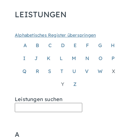
LEISTUNGEN
Alphabetisches Register überspringen
A
B
C
D
E
F
G
H
I
J
K
L
M
N
O
P
Q
R
S
T
U
V
W
X
Y
Z
Leistungen suchen
A