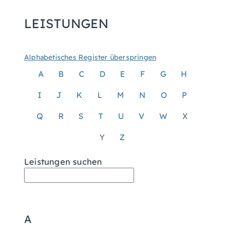
LEISTUNGEN
Alphabetisches Register überspringen
A
B
C
D
E
F
G
H
I
J
K
L
M
N
O
P
Q
R
S
T
U
V
W
X
Y
Z
Leistungen suchen
A