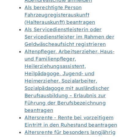
Abendrealschule anmelden
Als berechtigte Person
Fahrzeugregisterauskunft
(Halterauskunft) beantragen
Als Servicedienstleisterin oder
Servicedienstleister im Rahmen der
Geldwäscheaufsicht registrieren
Altenpfleger, Arbeitserzieher, Haus-
und Familienpfleger,
Heilerziehungsassistent,
Heilpädagoge, Jugend- und
Heimerzieher, Sozialarbeiter,
Sozialpädagoge mit ausländischer
Berufsausbildung – Erlaubnis zur
Führung der Berufsbezeichnung
beantragen
Altersrente - Rente bei vorzeitigem
Eintritt in den Ruhestand beantragen
Altersrente für besonders langjährig