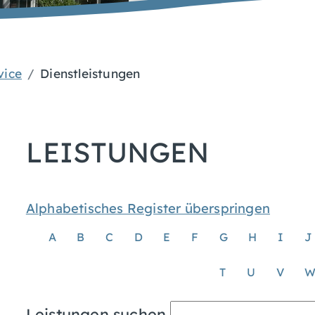
vice
Dienstleistungen
LEISTUNGEN
Alphabetisches Register überspringen
A
B
C
D
E
F
G
H
I
J
T
U
V
Leistungen suchen