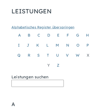
LEISTUNGEN
Alphabetisches Register überspringen
A
B
C
D
E
F
G
H
I
J
K
L
M
N
O
P
Q
R
S
T
U
V
W
X
Y
Z
Leistungen suchen
A