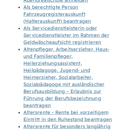
Abendrealschule anmelden
Als berechtigte Person
Fahrzeugregisterauskunft
(Halterauskunft) beantragen
Als Servicedienstleisterin oder
Servicedienstleister im Rahmen der
Geldwäscheaufsicht registrieren
Altenpfleger, Arbeitserzieher, Haus-
und Familienpfleger,
Heilerziehungsassistent,
Heilpädagoge, Jugend- und
Heimerzieher, Sozialarbeiter,
Sozialpädagoge mit ausländischer
Berufsausbildung – Erlaubnis zur
Führung der Berufsbezeichnung
beantragen
Altersrente - Rente bei vorzeitigem
Eintritt in den Ruhestand beantragen
Altersrente für besonders langjährig