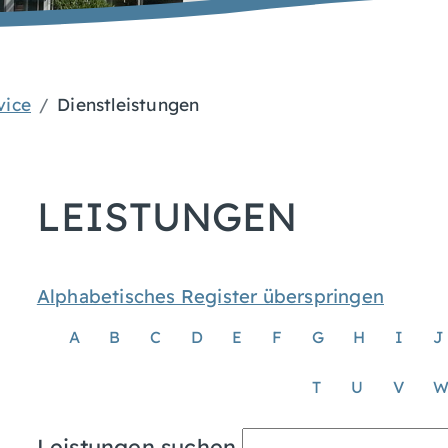
vice
Dienstleistungen
LEISTUNGEN
Alphabetisches Register überspringen
A
B
C
D
E
F
G
H
I
J
T
U
V
Leistungen suchen