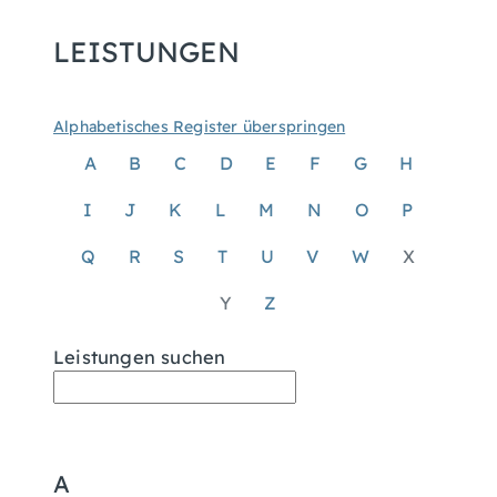
LEISTUNGEN
Alphabetisches Register überspringen
A
B
C
D
E
F
G
H
I
J
K
L
M
N
O
P
Q
R
S
T
U
V
W
X
Y
Z
Leistungen suchen
A