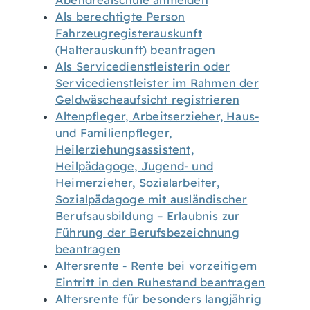
Abendrealschule anmelden
Als berechtigte Person
Fahrzeugregisterauskunft
(Halterauskunft) beantragen
Als Servicedienstleisterin oder
Servicedienstleister im Rahmen der
Geldwäscheaufsicht registrieren
Altenpfleger, Arbeitserzieher, Haus-
und Familienpfleger,
Heilerziehungsassistent,
Heilpädagoge, Jugend- und
Heimerzieher, Sozialarbeiter,
Sozialpädagoge mit ausländischer
Berufsausbildung – Erlaubnis zur
Führung der Berufsbezeichnung
beantragen
Altersrente - Rente bei vorzeitigem
Eintritt in den Ruhestand beantragen
Altersrente für besonders langjährig