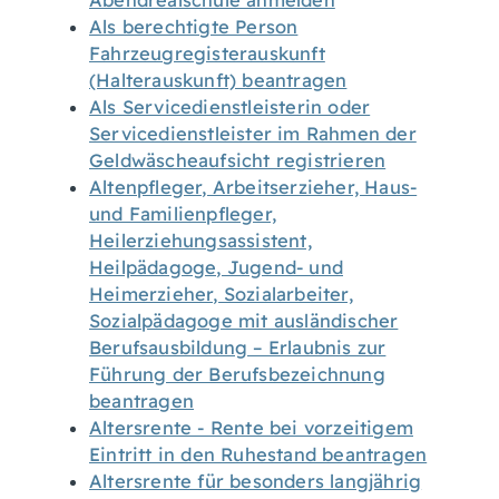
Abendrealschule anmelden
Als berechtigte Person
Fahrzeugregisterauskunft
(Halterauskunft) beantragen
Als Servicedienstleisterin oder
Servicedienstleister im Rahmen der
Geldwäscheaufsicht registrieren
Altenpfleger, Arbeitserzieher, Haus-
und Familienpfleger,
Heilerziehungsassistent,
Heilpädagoge, Jugend- und
Heimerzieher, Sozialarbeiter,
Sozialpädagoge mit ausländischer
Berufsausbildung – Erlaubnis zur
Führung der Berufsbezeichnung
beantragen
Altersrente - Rente bei vorzeitigem
Eintritt in den Ruhestand beantragen
Altersrente für besonders langjährig