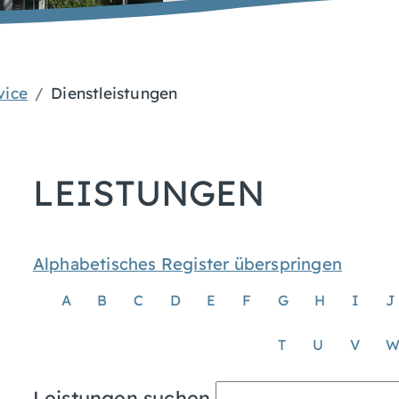
vice
Dienstleistungen
LEISTUNGEN
Alphabetisches Register überspringen
A
B
C
D
E
F
G
H
I
J
T
U
V
Leistungen suchen