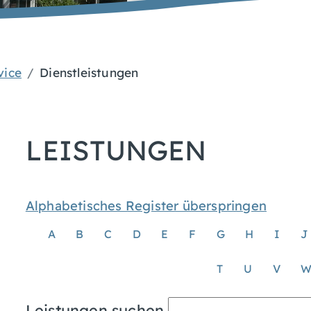
vice
Dienstleistungen
LEISTUNGEN
Alphabetisches Register überspringen
A
B
C
D
E
F
G
H
I
J
T
U
V
Leistungen suchen