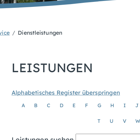
vice
Dienstleistungen
LEISTUNGEN
Alphabetisches Register überspringen
A
B
C
D
E
F
G
H
I
J
T
U
V
Leistungen suchen