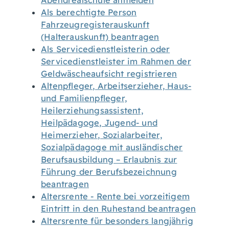
Abendrealschule anmelden
Als berechtigte Person
Fahrzeugregisterauskunft
(Halterauskunft) beantragen
Als Servicedienstleisterin oder
Servicedienstleister im Rahmen der
Geldwäscheaufsicht registrieren
Altenpfleger, Arbeitserzieher, Haus-
und Familienpfleger,
Heilerziehungsassistent,
Heilpädagoge, Jugend- und
Heimerzieher, Sozialarbeiter,
Sozialpädagoge mit ausländischer
Berufsausbildung – Erlaubnis zur
Führung der Berufsbezeichnung
beantragen
Altersrente - Rente bei vorzeitigem
Eintritt in den Ruhestand beantragen
Altersrente für besonders langjährig