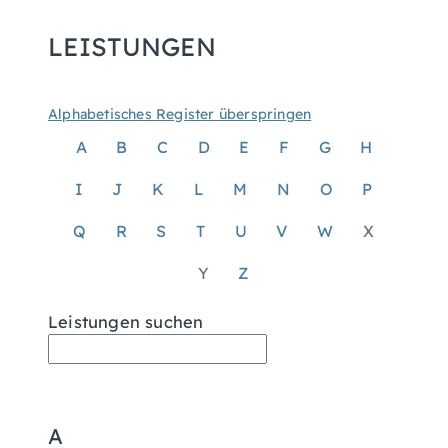
LEISTUNGEN
Alphabetisches Register überspringen
A
B
C
D
E
F
G
H
I
J
K
L
M
N
O
P
Q
R
S
T
U
V
W
X
Y
Z
Leistungen suchen
A