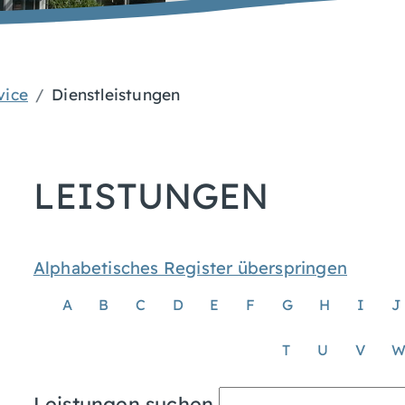
vice
Dienstleistungen
LEISTUNGEN
Alphabetisches Register überspringen
A
B
C
D
E
F
G
H
I
J
T
U
V
Leistungen suchen