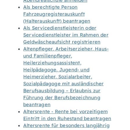
Abendrealschule anmelden
Als berechtigte Person
Fahrzeugregisterauskunft
(Halterauskunft) beantragen
Als Servicedienstleisterin oder
Servicedienstleister im Rahmen der
Geldwäscheaufsicht registrieren
Altenpfleger, Arbeitserzieher, Haus-
und Familienpfleger,
Heilerziehungsassistent,
Heilpädagoge, Jugend- und
Heimerzieher, Sozialarbeiter,
Sozialpädagoge mit ausländischer
Berufsausbildung – Erlaubnis zur
Führung der Berufsbezeichnung
beantragen
Altersrente - Rente bei vorzeitigem
Eintritt in den Ruhestand beantragen
Altersrente für besonders langjährig