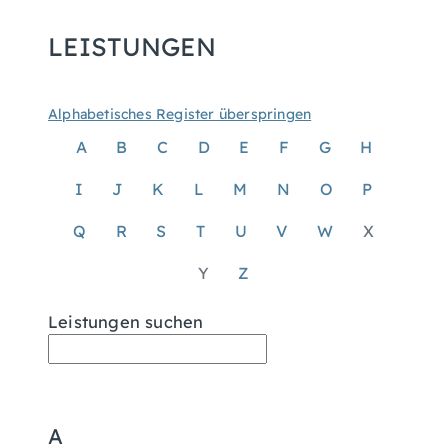
LEISTUNGEN
Alphabetisches Register überspringen
A
B
C
D
E
F
G
H
I
J
K
L
M
N
O
P
Q
R
S
T
U
V
W
X
Y
Z
Leistungen suchen
A