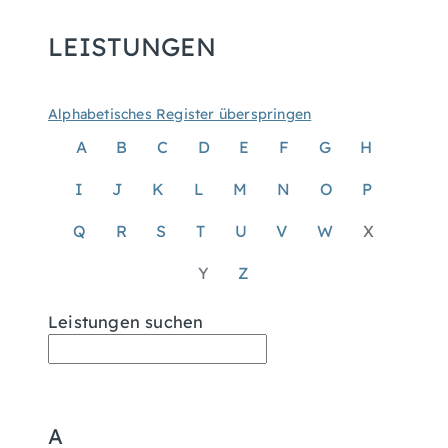
LEISTUNGEN
Alphabetisches Register überspringen
A
B
C
D
E
F
G
H
I
J
K
L
M
N
O
P
Q
R
S
T
U
V
W
X
Y
Z
Leistungen suchen
A