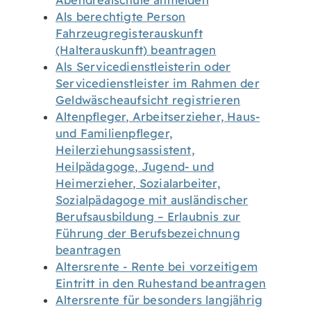
Abendrealschule anmelden
Als berechtigte Person
Fahrzeugregisterauskunft
(Halterauskunft) beantragen
Als Servicedienstleisterin oder
Servicedienstleister im Rahmen der
Geldwäscheaufsicht registrieren
Altenpfleger, Arbeitserzieher, Haus-
und Familienpfleger,
Heilerziehungsassistent,
Heilpädagoge, Jugend- und
Heimerzieher, Sozialarbeiter,
Sozialpädagoge mit ausländischer
Berufsausbildung – Erlaubnis zur
Führung der Berufsbezeichnung
beantragen
Altersrente - Rente bei vorzeitigem
Eintritt in den Ruhestand beantragen
Altersrente für besonders langjährig