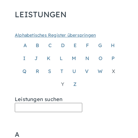
LEISTUNGEN
Alphabetisches Register überspringen
A
B
C
D
E
F
G
H
I
J
K
L
M
N
O
P
Q
R
S
T
U
V
W
X
Y
Z
Leistungen suchen
A