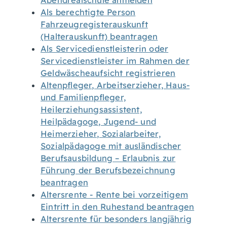
Abendrealschule anmelden
Als berechtigte Person
Fahrzeugregisterauskunft
(Halterauskunft) beantragen
Als Servicedienstleisterin oder
Servicedienstleister im Rahmen der
Geldwäscheaufsicht registrieren
Altenpfleger, Arbeitserzieher, Haus-
und Familienpfleger,
Heilerziehungsassistent,
Heilpädagoge, Jugend- und
Heimerzieher, Sozialarbeiter,
Sozialpädagoge mit ausländischer
Berufsausbildung – Erlaubnis zur
Führung der Berufsbezeichnung
beantragen
Altersrente - Rente bei vorzeitigem
Eintritt in den Ruhestand beantragen
Altersrente für besonders langjährig